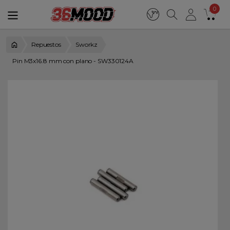
0
Repuestos
Sworkz
Pin M3x16.8 mm con plano - SW330124A