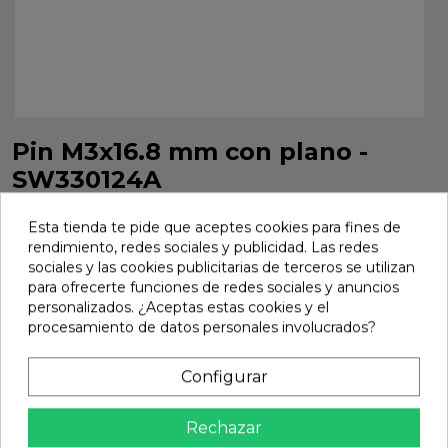
Pin M3x16.8 mm con plano -
SW330124A
Pin M3x16.8 mm con plano - SW330124A
Esta tienda te pide que aceptes cookies para fines de
Marca:
Sworkz
Ref:
SW330124A
rendimiento, redes sociales y publicidad. Las redes
sociales y las cookies publicitarias de terceros se utilizan
3,53 €
para ofrecerte funciones de redes sociales y anuncios
personalizados. ¿Aceptas estas cookies y el
procesamiento de datos personales involucrados?
Añadir
Configurar

En stock
share
Compartir
Rechazar