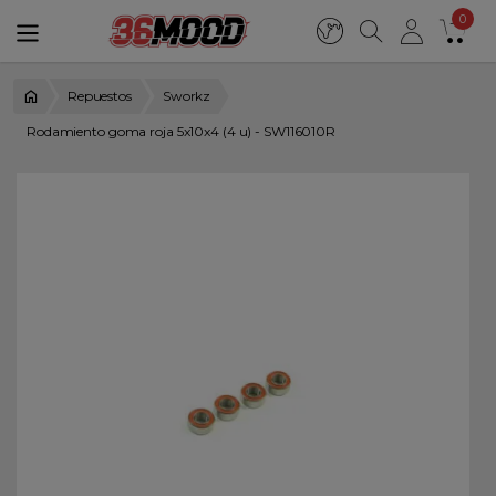
0
Repuestos
Sworkz
Rodamiento goma roja 5x10x4 (4 u) - SW116010R