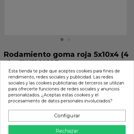
Rodamiento goma roja 5x10x4 (4
u) - SW116010R
Esta tienda te pide que aceptes cookies para fines de
Rodamiento goma roja 5x10x4 (4 u) - SW116010R
rendimiento, redes sociales y publicidad. Las redes
Marca:
Sworkz
Ref:
SW116010R
sociales y las cookies publicitarias de terceros se utilizan
para ofrecerte funciones de redes sociales y anuncios
7,26 €
personalizados. ¿Aceptas estas cookies y el
procesamiento de datos personales involucrados?
Avisarme
Configurar

No disponible
Rechazar
Compartir