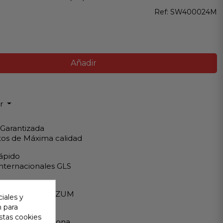
z
Ref:
SW400024M
Añadir
ir
 Garantizada
os de Máxima calidad
ápido
Internacionales GLS
eguro
A - PAYPAL - BIZUM
iales y
n para
 al cliente
stas cookies
ndemos en persona