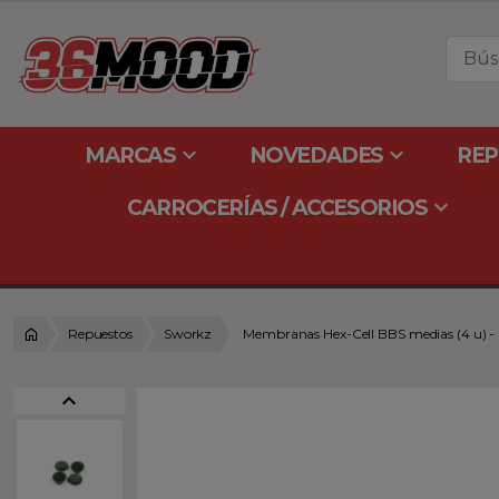
keyboard_arrow_down
keyboard_arrow_down
MARCAS
NOVEDADES
REP
keyboard_arrow_down
CARROCERÍAS / ACCESORIOS
Repuestos
Sworkz
Membranas Hex-Cell BBS medias (4 u)
expand_less