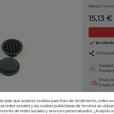
Marca:
Swork
15,13 €

En stock
share
Compart
Calidad
Product
Envío R
Envios 
Pago S
TARJET
te pide que aceptes cookies para fines de rendimiento, redes soc
Las redes sociales y las cookies publicitarias de terceros se utiliza
Atención
unciones de redes sociales y anuncios personalizados. ¿Aceptas e
Te ate