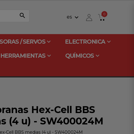
search
0
keyboard_arrow_down
es
keyboard_arrow_down
keyboard_arrow_down
SORAS / SERVOS
ELECTRONICA
keyboard_arrow_down
keyboard_arrow_down
HERRAMIENTAS
QUÍMICOS
anas Hex-Cell BBS
s (4 u) - SW400024M
x-Cell BBS medias (4 u) - SW400024M