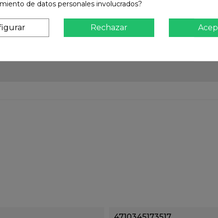
amiento de datos personales involucrados?
igurar
Rechazar
Acep
4710345173517