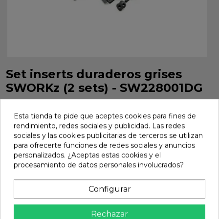
Set inserts duraderos grises
SWORKz (2 sets) - SW228001DG
Set inserts duraderos grises SWORKz (2 sets) -
SW228001DG
Esta tienda te pide que aceptes cookies para fines de
rendimiento, redes sociales y publicidad. Las redes
Marca:
Sworkz
Ref:
SW228001DG
sociales y las cookies publicitarias de terceros se utilizan
para ofrecerte funciones de redes sociales y anuncios
25,11 €
personalizados. ¿Aceptas estas cookies y el
procesamiento de datos personales involucrados?
Añadir
Configurar

En stock
Rechazar
Compartir