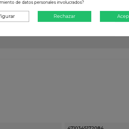
amiento de datos personales involucrados?
igurar
Rechazar
Acep
4710345172084