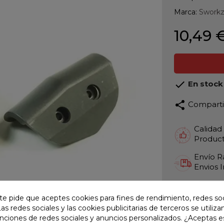
Marca:
Swork
10,49 

En stock
share
Compart
Calidad
Product
Envío R
Envios 
Pago S
TARJET
te pide que aceptes cookies para fines de rendimiento, redes soc
Las redes sociales y las cookies publicitarias de terceros se utiliza
Atención
unciones de redes sociales y anuncios personalizados. ¿Aceptas e
Te ate