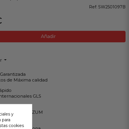
z
Ref:
SW2501097B
€
Añadir
ir
 Garantizada
os de Máxima calidad
ápido
Internacionales GLS
eguro
A - PAYPAL - BIZUM
iales y
n para
 al cliente
stas cookies
ndemos en persona