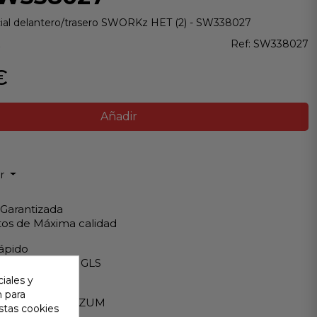
cial delantero/trasero SWORKz HET (2) - SW338027
z
Ref:
SW338027
€
Añadir
ir
 Garantizada
os de Máxima calidad
ápido
Internacionales GLS
iales y
eguro
n para
A - PAYPAL - BIZUM
stas cookies