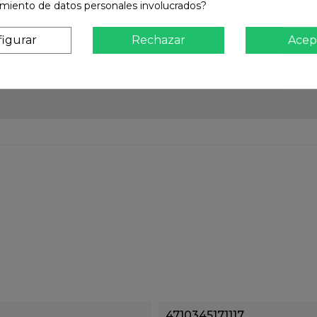
amiento de datos personales involucrados?
Atención
Te ate
igurar
Rechazar
Acep
4710345171117