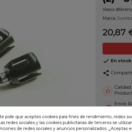
Vasos diferen
Marca:
Swork
20,87 

En stock
share
Compart
Calidad
Product
Envío R
Envios 
te pide que aceptes cookies para fines de rendimiento, redes soc
Pago S
Las redes sociales y las cookies publicitarias de terceros se utiliza
TARJET
unciones de redes sociales y anuncios personalizados. ¿Aceptas e