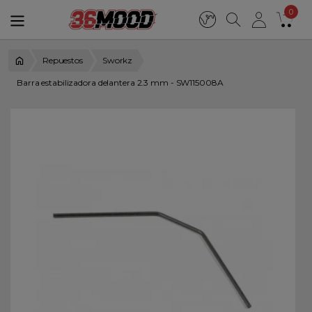
0
Repuestos
Sworkz
Barra estabilizadora delantera 2.3 mm - SW115008A