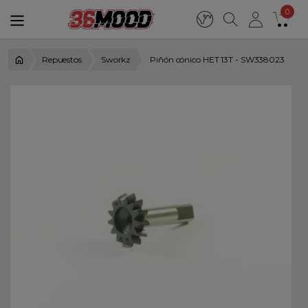
0
Repuestos
Sworkz
Piñón cónico HET 13T - SW338023