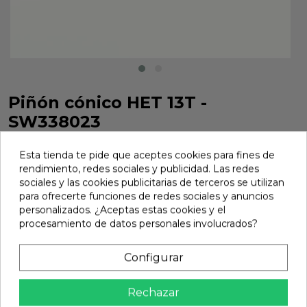
Piñón cónico HET 13T -
SW338023
Piñón cónico HET 13T - SW338023
Esta tienda te pide que aceptes cookies para fines de
Marca:
Sworkz
Ref:
SW338023
rendimiento, redes sociales y publicidad. Las redes
sociales y las cookies publicitarias de terceros se utilizan
15,52 €
para ofrecerte funciones de redes sociales y anuncios
personalizados. ¿Aceptas estas cookies y el
procesamiento de datos personales involucrados?
Añadir
Configurar

En stock
share
Compartir
Rechazar