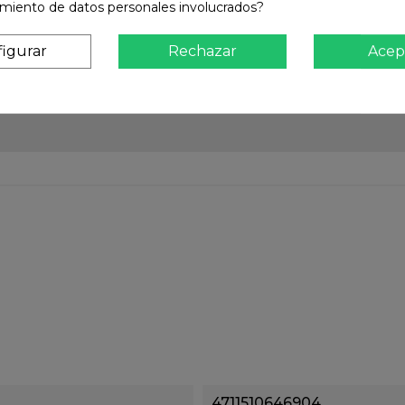
amiento de datos personales involucrados?
igurar
Rechazar
Acep
4711510646904