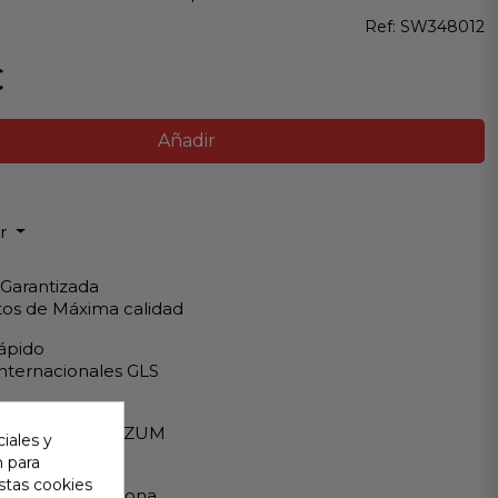
z
Ref:
SW348012
€
Añadir
ir
 Garantizada
os de Máxima calidad
ápido
Internacionales GLS
eguro
A - PAYPAL - BIZUM
iales y
n para
 al cliente
stas cookies
ndemos en persona