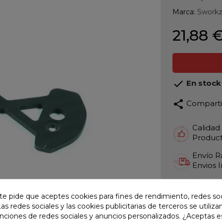
Marca:
Swork
21,88 

En stock
share
Compart
Calidad
Product
Envío R
Envios 
Pago S
TARJET
te pide que aceptes cookies para fines de rendimiento, redes soc
Las redes sociales y las cookies publicitarias de terceros se utiliza
Atención
unciones de redes sociales y anuncios personalizados. ¿Aceptas e
Te ate