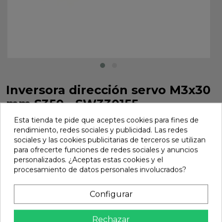
Inversora dirección servo M3x30
mm S350 - SW330155
Inversora dirección servo M3x30 mm S350 - SW330155
Esta tienda te pide que aceptes cookies para fines de
rendimiento, redes sociales y publicidad. Las redes
Marca:
Sworkz
Ref:
SW330155
sociales y las cookies publicitarias de terceros se utilizan
para ofrecerte funciones de redes sociales y anuncios
5,14 €
personalizados. ¿Aceptas estas cookies y el
procesamiento de datos personales involucrados?
Añadir
Configurar

En stock
Rechazar