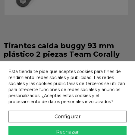
Tirantes caída buggy 93 mm
plástico 2 piezas Team Corally
Tirantes caída buggy 93 mm plástico 2 piezas Team Corally.
Ref. C-00180-556
Esta tienda te pide que aceptes cookies para fines de
rendimiento, redes sociales y publicidad. Las redes
Marca:
Team Corally
Ref:
C-00180-556
sociales y las cookies publicitarias de terceros se utilizan
para ofrecerte funciones de redes sociales y anuncios
6,59 €
personalizados. ¿Aceptas estas cookies y el
procesamiento de datos personales involucrados?
Añadir
Configurar

En stock
Rechazar
Compartir