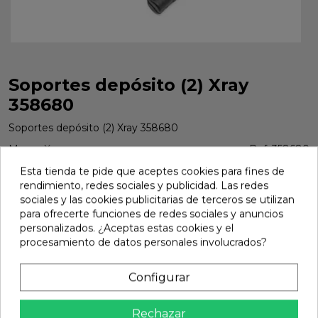
Soportes depósito (2) Xray
358680
Soportes depósito (2) Xray 358680
Marca:
Xray
Ref:
358680
Esta tienda te pide que aceptes cookies para fines de
4,14 €
rendimiento, redes sociales y publicidad. Las redes
sociales y las cookies publicitarias de terceros se utilizan
para ofrecerte funciones de redes sociales y anuncios
Añadir
personalizados. ¿Aceptas estas cookies y el
procesamiento de datos personales involucrados?

En stock
Configurar
share
Compartir
Rechazar
Calidad Garantizada