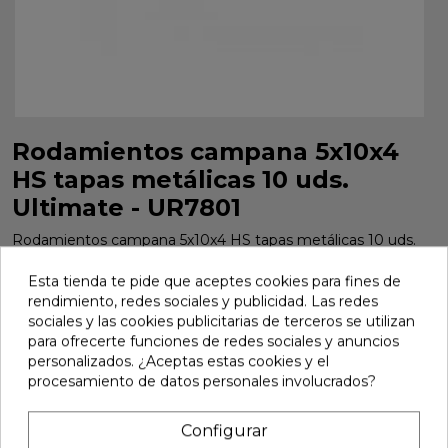
Rodamientos campana 5x10x4
HS tapas metálicas 10 uds.
Ultimate - UR7801
Rodamientos campana 5x10x4 HS tapas metálicas 10 uds.
Ultimate - UR7801
Esta tienda te pide que aceptes cookies para fines de
Marca:
Ultimate
Ref:
UR7801
rendimiento, redes sociales y publicidad. Las redes
sociales y las cookies publicitarias de terceros se utilizan
21,80 €
para ofrecerte funciones de redes sociales y anuncios
personalizados. ¿Aceptas estas cookies y el
procesamiento de datos personales involucrados?
Añadir
Configurar

En stock