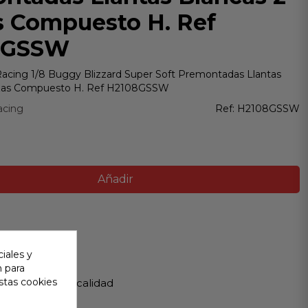
s Compuesto H. Ref
8GSSW
cing 1/8 Buggy Blizzard Super Soft Premontadas Llantas
ezas Compuesto H. Ref H2108GSSW
acing
Ref:
H2108GSSW
Añadir
ir
iales y
n para
 Garantizada
stas cookies
os de Máxima calidad
ápido