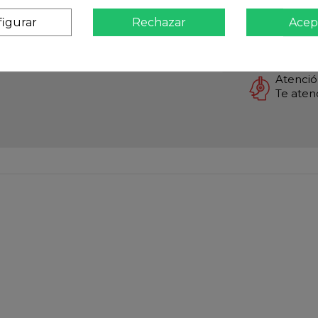
Envios 
igurar
Rechazar
Acep
Pago S
TARJET
Atención
Te ate