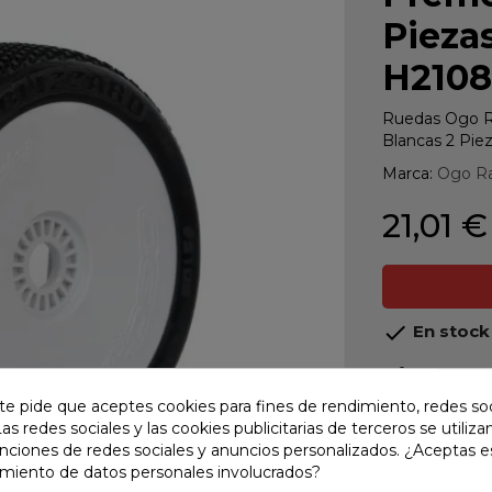
Pieza
H210
Ruedas Ogo Ra
Blancas 2 Pi
Marca:
Ogo R
21,01 €

En stock
share
Compart
te pide que aceptes cookies para fines de rendimiento, redes soc
Las redes sociales y las cookies publicitarias de terceros se utiliza
Calidad
unciones de redes sociales y anuncios personalizados. ¿Aceptas e
Product
amiento de datos personales involucrados?
Envío R