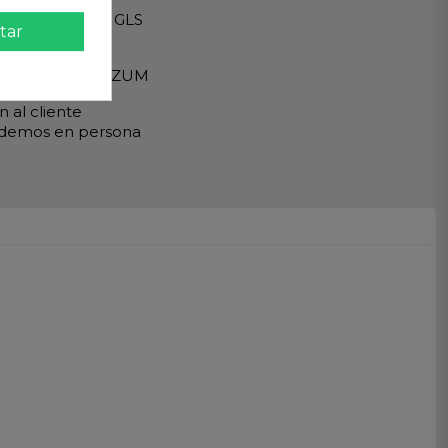
Internacionales GLS
tar
eguro
A - PAYPAL - BIZUM
 al cliente
ndemos en persona