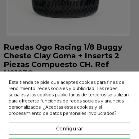
Ruedas Ogo Racing 1/8 Buggy
Cheste Clay Goma + Inserts 2
Piezas Compuesto CH. Ref
H0103C
Esta tienda te pide que aceptes cookies para fines de
Ruedas Ogo Racing 1/8 Buggy Cheste Clay Goma + Inserts
rendimiento, redes sociales y publicidad. Las redes
2 Piezas Compuesto CH. Ref H0103C
sociales y las cookies publicitarias de terceros se utilizan
Marca:
Ogo Racing
Ref:
H0103C
para ofrecerte funciones de redes sociales y anuncios
personalizados. ¿Aceptas estas cookies y el
17,58 €
procesamiento de datos personales involucrados?
Configurar
Añadir