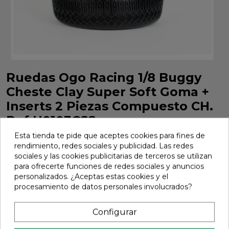
Ruedas Ogo Racing 1/8 Buggy
Cheste Clay Super Soft Goma +
Inserts 2 Piezas Compuesto CH.
Ref H0103CSS
Esta tienda te pide que aceptes cookies para fines de
Ruedas Ogo Racing 1/8 Buggy Cheste Clay Super Soft
rendimiento, redes sociales y publicidad. Las redes
Goma + Inserts 2 Piezas Compuesto CH. Ref H0103CSS
sociales y las cookies publicitarias de terceros se utilizan
Marca:
Ogo Racing
Ref:
H0103CSS
para ofrecerte funciones de redes sociales y anuncios
personalizados. ¿Aceptas estas cookies y el
23,56 €
procesamiento de datos personales involucrados?
Configurar
Añadir