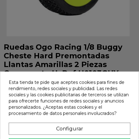
Ruedas Ogo Racing 1/8 Buggy
Cheste Hard Premontadas
Llantas Amarillas 2 Piezas
Compuesto H. Ref H0103GHY
Esta tienda te pide que aceptes cookies para fines de
Ruedas Ogo Racing 1/8 Buggy Cheste Hard Premontadas
rendimiento, redes sociales y publicidad. Las redes
Llantas Amarillas 2 Piezas Compuesto H. Ref H0103GHY
sociales y las cookies publicitarias de terceros se utilizan
Marca:
Ogo Racing
Ref:
H0103GHY
para ofrecerte funciones de redes sociales y anuncios
personalizados. ¿Aceptas estas cookies y el
21,01 €
procesamiento de datos personales involucrados?
Configurar
Añadir