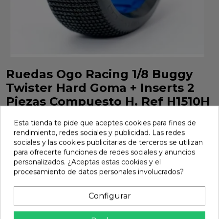
Ruedas Ogo Racing 1/8 Buggy
Twister Hard Goma + Inserts 2
Piezas Compuesto H. Ref H1510H
Ruedas Ogo Racing 1/8 Buggy Twister Hard Goma + Inserts
Esta tienda te pide que aceptes cookies para fines de
2 Piezas Compuesto H. Ref H1510H
rendimiento, redes sociales y publicidad. Las redes
Marca:
Ogo Racing
Ref:
H1510H
sociales y las cookies publicitarias de terceros se utilizan
para ofrecerte funciones de redes sociales y anuncios
17,58 €
personalizados. ¿Aceptas estas cookies y el
procesamiento de datos personales involucrados?
Añadir
Configurar

En stock