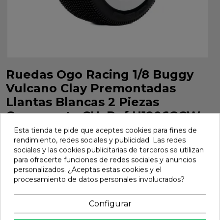
Ruedas Ogo Racing 1/8 Buggy
Vulcano Clay Premontadas
Llantas Blancas 2 Piezas
Compuesto CH. Ref H1206GCW
Esta tienda te pide que aceptes cookies para fines de
Ruedas Ogo Racing 1/8 Buggy Vulcano Clay Premontadas
rendimiento, redes sociales y publicidad. Las redes
Llantas Blancas 2 Piezas Compuesto CH. Ref H1206GCW
sociales y las cookies publicitarias de terceros se utilizan
Marca:
Ogo Racing
Ref:
H1206GCW
para ofrecerte funciones de redes sociales y anuncios
personalizados. ¿Aceptas estas cookies y el
21,01 €
procesamiento de datos personales involucrados?
Configurar
Añadir