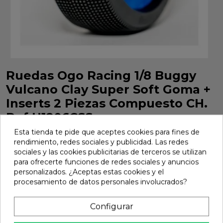
Ruedas Ogo Racing 1/8 Buggy
Vulcano Clay Super Soft Goma +
Inserts 2 Piezas Compuesto CH.
Ref H1206CSS
Esta tienda te pide que aceptes cookies para fines de
Ruedas Ogo Racing 1/8 Buggy Vulcano Clay Super Soft
rendimiento, redes sociales y publicidad. Las redes
Goma + Inserts 2 Piezas Compuesto CH. Ref H1206CSS
sociales y las cookies publicitarias de terceros se utilizan
Marca:
Ogo Racing
Ref:
H1206CSS
para ofrecerte funciones de redes sociales y anuncios
personalizados. ¿Aceptas estas cookies y el
23,56 €
procesamiento de datos personales involucrados?
Configurar
Añadir