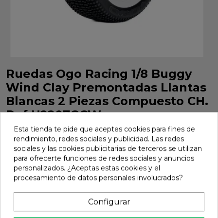
Ruedas Ogo Racing 1/8 Buggy
Wind Clay Premontadas Llantas
Blancas 2 Piezas Compuesto CH.
Ref H2207GCW
Esta tienda te pide que aceptes cookies para fines de
Ruedas Ogo Racing 1/8 Buggy Wind Clay Premontadas
rendimiento, redes sociales y publicidad. Las redes
Llantas Blancas 2 Piezas Compuesto CH. Ref H2207GCW
sociales y las cookies publicitarias de terceros se utilizan
Marca:
Ogo Racing
Ref:
H2207GCW
para ofrecerte funciones de redes sociales y anuncios
personalizados. ¿Aceptas estas cookies y el
21,01 €
procesamiento de datos personales involucrados?
Configurar
Añadir