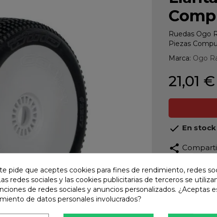
Compu
Ruedas Ogo R
Piezas Comp
Marca:
Ogo R
21,01 €

En stock
share
Compart
te pide que aceptes cookies para fines de rendimiento, redes soc
Calidad
Las redes sociales y las cookies publicitarias de terceros se utiliza
Product
unciones de redes sociales y anuncios personalizados. ¿Aceptas e
Envío R
amiento de datos personales involucrados?
Envios 