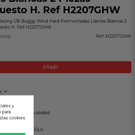
esto H. Ref H2207GHW
acing 1/8 Buggy Wind Hard Premontadas Llantas Blancas 2
uesto H. Ref H2207GHW
acing
Ref:
H2207GHW
Añadir
ir
iales y
 Garantizada
n para
os de Máxima calidad
stas cookies
ápido
Internacionales GLS