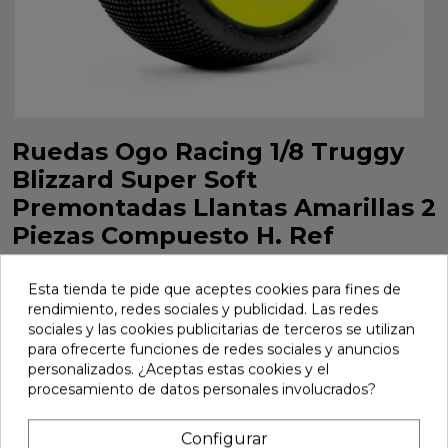
Ruedas Ogo Racing 1/8 Truggy
Blizzard Super Soft
Premontadas Llantas Amarillas 2
Piezas Compuesto H. Ref
HT2108GSSY
Esta tienda te pide que aceptes cookies para fines de
Ruedas Ogo Racing 1/8 Truggy Blizzard Super Soft
rendimiento, redes sociales y publicidad. Las redes
Premontadas Llantas Amarillas 2 Piezas Compuesto H. Ref
sociales y las cookies publicitarias de terceros se utilizan
HT2108GSSY
para ofrecerte funciones de redes sociales y anuncios
Marca:
Ogo Racing
Ref:
HT2108GSSY
personalizados. ¿Aceptas estas cookies y el
procesamiento de datos personales involucrados?
32,50 €
Configurar