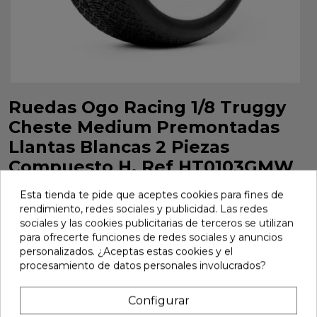
Ruedas Ogo Racing 1/8 Truggy
Cheste Medium Premontadas
Llantas Blancas 2 Piezas
Compuesto H. Ref HT0103GMW
Ruedas Ogo Racing 1/8 Truggy Cheste Medium
Esta tienda te pide que aceptes cookies para fines de
Premontadas Llantas Blancas 2 Piezas Compuesto H. Ref
rendimiento, redes sociales y publicidad. Las redes
HT0103GMW
sociales y las cookies publicitarias de terceros se utilizan
para ofrecerte funciones de redes sociales y anuncios
Marca:
Ogo Racing
Ref:
HT0103GMW
personalizados. ¿Aceptas estas cookies y el
procesamiento de datos personales involucrados?
32,50 €
Configurar
Añadir