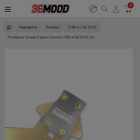
0
Repuestos
Sworkz
S 35-4 / 4E EVO
Protector chasis trasero Sworkz S35.4/4E EVO (2)