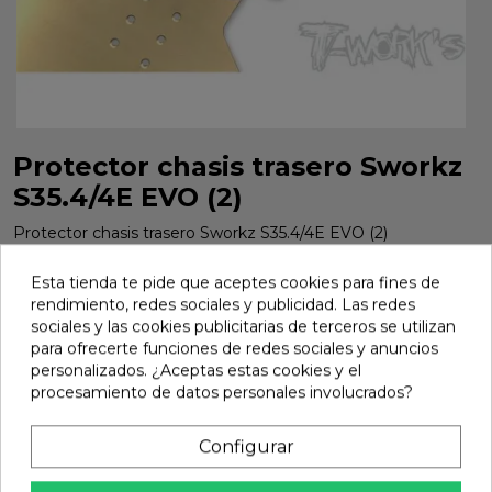
Protector chasis trasero Sworkz
S35.4/4E EVO (2)
Protector chasis trasero Sworkz S35.4/4E EVO (2)
Marca:
Tworks
Ref:
TO-220-35.4
Esta tienda te pide que aceptes cookies para fines de
rendimiento, redes sociales y publicidad. Las redes
12,62 €
sociales y las cookies publicitarias de terceros se utilizan
para ofrecerte funciones de redes sociales y anuncios
personalizados. ¿Aceptas estas cookies y el
Añadir
procesamiento de datos personales involucrados?

En stock
Configurar
share
Compartir