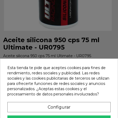
Aceite silicona 950 cps 75 ml
Ultimate - UR0795
Aceite silicona 950 cps 75 ml Ultimate - UR0795
Marca:
Ultimate
Ref:
UR0795
Esta tienda te pide que aceptes cookies para fines de
rendimiento, redes sociales y publicidad. Las redes
5,65 €
sociales y las cookies publicitarias de terceros se utilizan
para ofrecerte funciones de redes sociales y anuncios
personalizados. ¿Aceptas estas cookies y el
Añadir
procesamiento de datos personales involucrados?

En stock
Configurar
share
Compartir