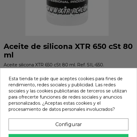
Aceite de silicona XTR 650 cSt 80
ml
Aceite silicona XTR 650 cSt 80 ml. Ref. SIL-650.
Marca:
Xtr Racing
Ref:
SIL-650
Esta tienda te pide que aceptes cookies para fines de
rendimiento, redes sociales y publicidad. Las redes
6,18 €
sociales y las cookies publicitarias de terceros se utilizan
para ofrecerte funciones de redes sociales y anuncios
personalizados. ¿Aceptas estas cookies y el
Añadir
procesamiento de datos personales involucrados?

En stock
Configurar
share
Compartir