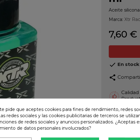
Aceite silicon
Marca:
Xtr Ra
7,60 €

En stock
share
Compart
Calidad
Product
te pide que aceptes cookies para fines de rendimiento, redes soc
Envío R
Las redes sociales y las cookies publicitarias de terceros se utiliza
Envios 
unciones de redes sociales y anuncios personalizados. ¿Aceptas e
Pago S
amiento de datos personales involucrados?
TARJET