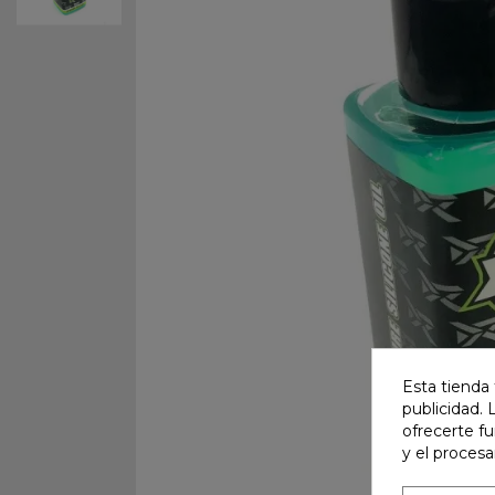
Esta tienda 
publicidad. 
ofrecerte f
y el proces