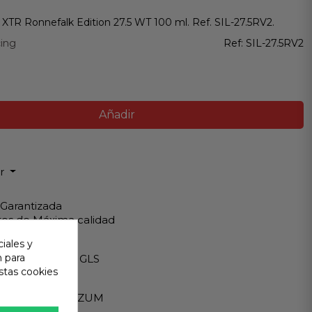
a XTR Ronnefalk Edition 27.5 WT 100 ml. Ref. SIL-27.5RV2.
cing
Ref:
SIL-27.5RV2
Añadir
ir
 Garantizada
os de Máxima calidad
iales y
ápido
n para
Internacionales GLS
stas cookies
eguro
A - PAYPAL - BIZUM