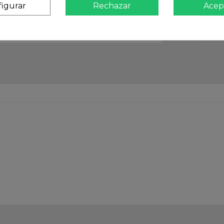
igurar
Rechazar
Acep
Atención
Te ate