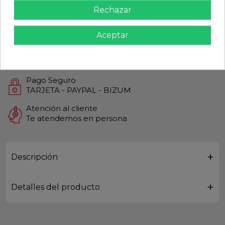
share
Rechazar
Calidad Garantizada
Productos de Máxima calidad
Aceptar
Envío Rápido
Envios Internacionales GLS
Pago Seguro
TARJETA - PAYPAL - BIZUM
Atención al cliente
Te atendemos en persona
Descripción
Detalles del producto