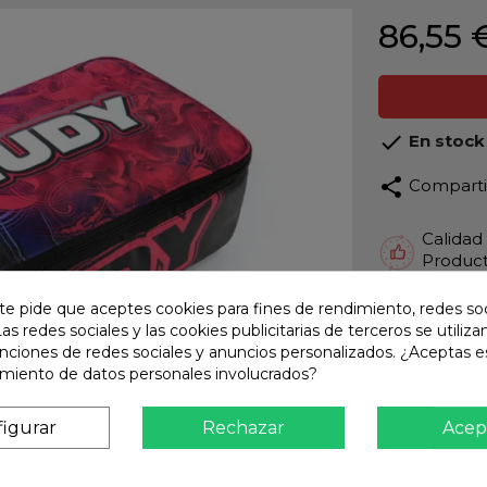
86,55 

En stock
share
Compart
Calidad
Product
Envío R
te pide que aceptes cookies para fines de rendimiento, redes soc
Envios 
Las redes sociales y las cookies publicitarias de terceros se utiliza
unciones de redes sociales y anuncios personalizados. ¿Aceptas e
Pago S
amiento de datos personales involucrados?
TARJET
Atención
igurar
Rechazar
Acep
Te ate