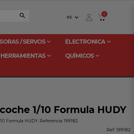
search
0
keyboard_arrow_down
es
keyboard_arrow_down
keyboard_arrow_down
SORAS / SERVOS
ELECTRONICA
keyboard_arrow_down
keyboard_arrow_down
HERRAMIENTAS
QUÍMICOS
 coche 1/10 Formula HUDY
/10 Formula HUDY. Referencia 199182.
Ref:
199182