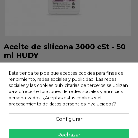
Aceite de silicona 3000 cSt - 50
ml HUDY
Aceite de silicona 3000 cSt - 50 ml HUDY. Referencia
106430.
Esta tienda te pide que aceptes cookies para fines de
rendimiento, redes sociales y publicidad. Las redes
Marca:
Hudy
Ref:
106430
sociales y las cookies publicitarias de terceros se utilizan
para ofrecerte funciones de redes sociales y anuncios
9,37 €
personalizados. ¿Aceptas estas cookies y el
procesamiento de datos personales involucrados?
Añadir
Configurar

En stock
Rechazar
Compartir