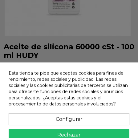
Aceite de silicona 60000 cSt - 100
ml HUDY
Aceite de silicona 60000 cSt - 100 ml HUDY. Referencia
106561.
Esta tienda te pide que aceptes cookies para fines de
rendimiento, redes sociales y publicidad. Las redes
Marca:
Hudy
Ref:
106561
sociales y las cookies publicitarias de terceros se utilizan
para ofrecerte funciones de redes sociales y anuncios
14,17 €
personalizados. ¿Aceptas estas cookies y el
procesamiento de datos personales involucrados?
Añadir
Configurar

En stock
Rechazar
Compartir