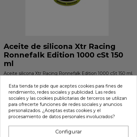
Aceite de silicona Xtr Racing
Ronnefalk Edition 1000 cSt 150
ml
Aceite silicona Xtr Racing Ronnefalk Edition 1000 cSt 150 ml.
Ref. SIL-1000RV2B1.
Esta tienda te pide que aceptes cookies para fines de
Marca:
Xtr Racing
Ref:
SIL-1000RV2B1
rendimiento, redes sociales y publicidad. Las redes
sociales y las cookies publicitarias de terceros se utilizan
10,50 €
para ofrecerte funciones de redes sociales y anuncios
personalizados. ¿Aceptas estas cookies y el
procesamiento de datos personales involucrados?
Añadir
Configurar

En stock