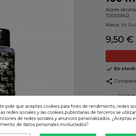
Aceite silicon
70000RV2.
Marca:
Xtr Ra
9,50 €

En stock
share
Compart
Calidad
Product
te pide que aceptes cookies para fines de rendimiento, redes soc
Las redes sociales y las cookies publicitarias de terceros se utiliza
Envío R
unciones de redes sociales y anuncios personalizados. ¿Aceptas e
Envios 
amiento de datos personales involucrados?
Pago S
TARJET