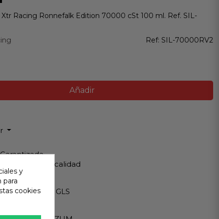
a Xtr Racing Ronnefalk Edition 70000 cSt 100 ml. Ref. SIL-
cing
Ref:
SIL-70000RV2
Añadir
ir
 Garantizada
os de Máxima calidad
iales y
n para
ápido
stas cookies
Internacionales GLS
eguro
A - PAYPAL - BIZUM