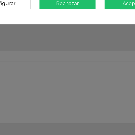
igurar
Rechazar
Acep
Atención
Te ate