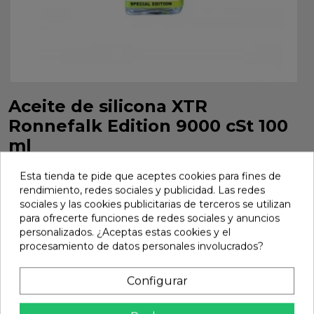
Aceite de silicona XTR
Ronnefalk Edition 9000 cSt 100
ml
Aceite silicona XTR Ronnefalk Edition 9000 cSt 100 ml. Ref.
Esta tienda te pide que aceptes cookies para fines de
SIL-9000RV2.
rendimiento, redes sociales y publicidad. Las redes
Marca:
Xtr Racing
Ref:
SIL-9000RV2
sociales y las cookies publicitarias de terceros se utilizan
para ofrecerte funciones de redes sociales y anuncios
8,08 €
personalizados. ¿Aceptas estas cookies y el
procesamiento de datos personales involucrados?
Añadir
Configurar

En stock