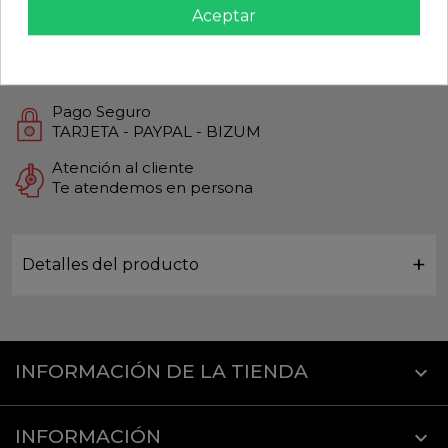
Aceptar
Productos de Máxima calidad
Envío Rápido
Envios Internacionales GLS
Pago Seguro
TARJETA - PAYPAL - BIZUM
Atención al cliente
Te atendemos en persona
Detalles del producto
INFORMACIÓN DE LA TIENDA
keyboard_arrow_down
INFORMACIÓN
