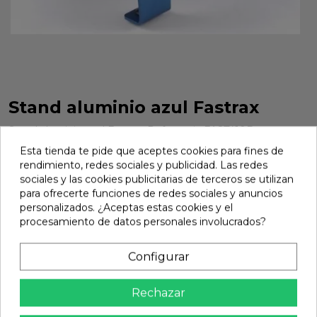
Stand aluminio azul Fastrax
Stand aluminio azul Fastrax. Referencia FAST410B.
Esta tienda te pide que aceptes cookies para fines de
Marca:
Fastrax
Ref:
FAST410B
rendimiento, redes sociales y publicidad. Las redes
18,80 €
sociales y las cookies publicitarias de terceros se utilizan
para ofrecerte funciones de redes sociales y anuncios
personalizados. ¿Aceptas estas cookies y el
procesamiento de datos personales involucrados?
Añadir

En stock
Configurar
share
Compartir
Rechazar
Calidad Garantizada