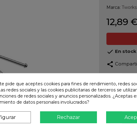
Marca:
Tworks
12,89 

En stock
share
Compart
Calidad
te pide que aceptes cookies para fines de rendimiento, redes soc
Product
Las redes sociales y las cookies publicitarias de terceros se utiliza
Envío R
unciones de redes sociales y anuncios personalizados. ¿Aceptas e
Envios 
amiento de datos personales involucrados?
Pago S
igurar
Rechazar
Acep
TARJET
Atención
Te ate