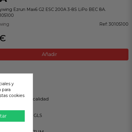
bywing Ezrun Max6 G2 ESC 200A 3-8S LiPo BEC 8A.
0105100
wing
Ref:
30105100
 €
Añadir
ir
iales y
n para
 Garantizada
stas cookies
os de Máxima calidad
ápido
Internacionales GLS
tar
eguro
A - PAYPAL - BIZUM