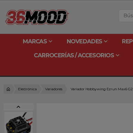
keyboard_arrow_down
keyboard_arrow_down
MARCAS
NOVEDADES
REP
keyboard_arrow_down
CARROCERÍAS / ACCESORIOS
Electrónica
Variadores
Variador Hobbywing Ezrun Max6 G2
expand_less