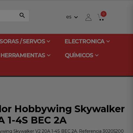
search
0
keyboard_arrow_down
es
keyboard_arrow_down
keyboard_arrow_down
SORAS / SERVOS
ELECTRONICA
keyboard_arrow_down
keyboard_arrow_down
HERRAMIENTAS
QUÍMICOS
dor Hobbywing Skywalker
A 1-4S BEC 2A
ywing Skywalker V2 20A 1-4S BEC 2A. Referencia 30205200