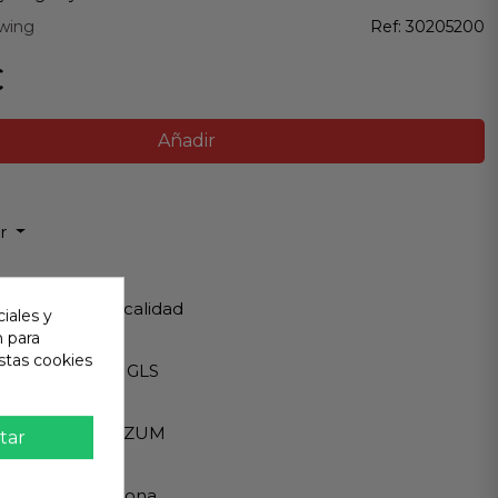
wing
Ref:
30205200
€
Añadir
ir
 Garantizada
os de Máxima calidad
iales y
n para
ápido
stas cookies
Internacionales GLS
eguro
A - PAYPAL - BIZUM
tar
 al cliente
ndemos en persona