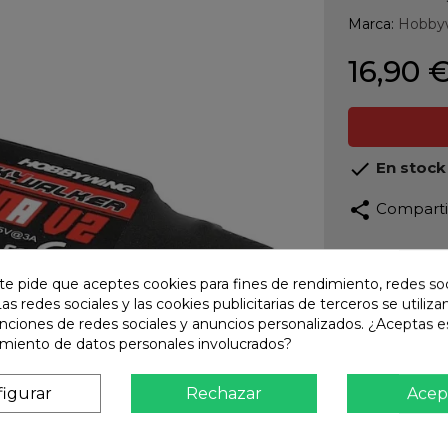
Marca:
Hobby
16,90 

En stock
share
Compart
Calidad
Product
te pide que aceptes cookies para fines de rendimiento, redes soc
Las redes sociales y las cookies publicitarias de terceros se utiliza
Envío R
unciones de redes sociales y anuncios personalizados. ¿Aceptas e
Envios 
amiento de datos personales involucrados?
Pago S
TARJET
igurar
Rechazar
Acep
Atención
Te ate