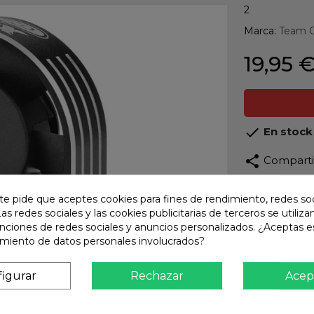
2
Marca:
Team C
19,95 

En stock
share
Compart
Calidad
te pide que aceptes cookies para fines de rendimiento, redes soc
Product
Las redes sociales y las cookies publicitarias de terceros se utiliza
unciones de redes sociales y anuncios personalizados. ¿Aceptas e
Envío R
amiento de datos personales involucrados?
Envios 
Pago S
igurar
Rechazar
Acep
TARJET
Atención