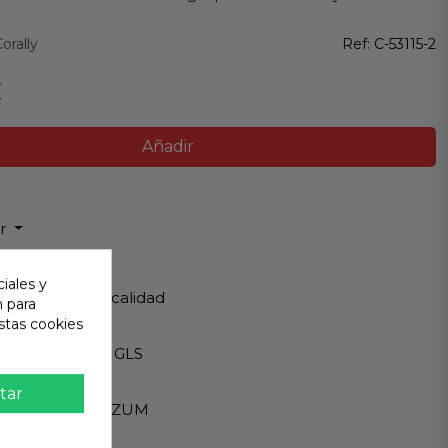
orally
Ref:
C-53115-2
€
Añadir
ir
 Garantizada
iales y
os de Máxima calidad
n para
stas cookies
ápido
Internacionales GLS
eguro
tar
A - PAYPAL - BIZUM
 al cliente