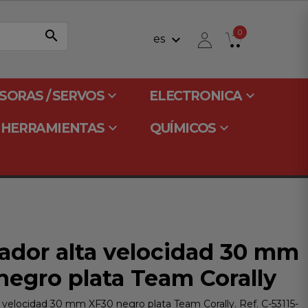
search
0
keyboard_arrow_down
es
keyboard_arrow_down
keyboard_arrow_down
SORAS / SERVOS
ELECTRONICA
keyboard_arrow_down
keyboard_arrow_down
HERRAMIENTAS
QUÍMICOS
lador alta velocidad 30 mm
negro plata Team Corally
a velocidad 30 mm XF30 negro plata Team Corally. Ref. C-53115-